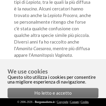
tipi di
Lepiota
, tra le quali la più diffusa
è la
naucina
. Alcuni cercatori hanno
trovato anche la
Lepiota Procera
, anche
se personalmente ritengo che forse
c'è stata qualche confusione con
qualche altra specie simile più piccola.
Diversi anni fa ho raccolto anche
l'
Amanita Caesarea
, mentre più diffusa
appare l'
Amanitopsis Vaginata
.
Infine sono state trovate specie di
We use cookies
Agaricus, Pleurotus, Collibye e Morchelle,
Questo sito utilizza i cookies per consentire
Lattari e Russule.
una migliore esperienza di navigazione.
Ho letto e accetto
→
Specie non commestibili
© 2006-2026 -
Borgomodotto.it
/
Copyright
|
Contatti
|
Credits